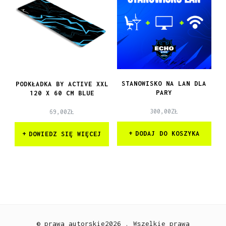
STANOWISKO NA LAN DLA
PODKŁADKA BY ACTIVE XXL
PARY
120 X 60 CM BLUE
300,00
ZŁ
69,00
ZŁ
DODAJ DO KOSZYKA
DOWIEDZ SIĘ WIĘCEJ
© prawa autorskie2026
. Wszelkie prawa